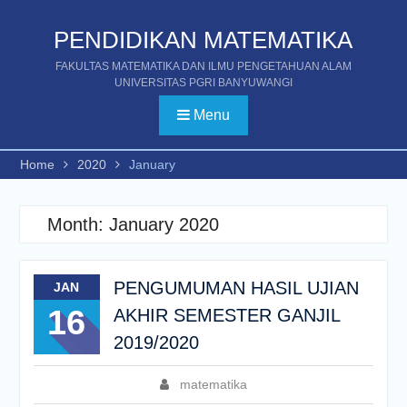
Skip
to
PENDIDIKAN MATEMATIKA
content
FAKULTAS MATEMATIKA DAN ILMU PENGETAHUAN ALAM
UNIVERSITAS PGRI BANYUWANGI
Menu
Home
2020
January
Month:
January 2020
PENGUMUMAN HASIL UJIAN
JAN
16
AKHIR SEMESTER GANJIL
2019/2020
matematika